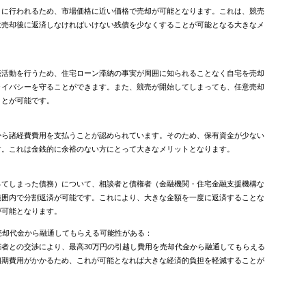
うに行われるため、市場価格に近い価格で売却が可能となります。これは、競売
意売却後に返済しなければいけない残債を少なくすることが可能となる大きなメ
売活動を行うため、住宅ローン滞納の事実が周囲に知られることなく自宅を売却
ライバシーを守ることができます。また、競売が開始してしまっても、任意売却
ことが可能です。
から諸経費費用を支払うことが認められています。そのため、保有資金が少ない
す。これは金銭的に余裕のない方にとって大きなメリットとなります。
ってしまった債務）について、相談者と債権者（金融機関・住宅金融支援機構な
範囲内で分割返済が可能です。これにより、大きな金額を一度に返済することな
が可能となります。
売却代金から融通してもらえる可能性がある：
者との交渉により、最高30万円の引越し費用を売却代金から融通してもらえる
初期費用がかかるため、これが可能となれば大きな経済的負担を軽減することが