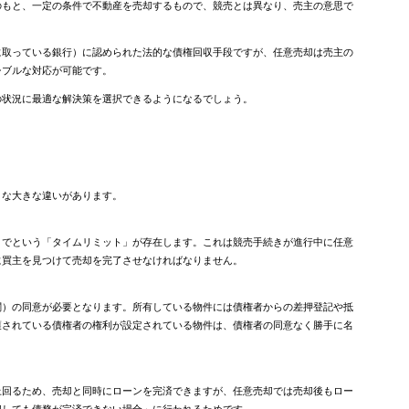
のもと、一定の条件で不動産を売却するもので、競売とは異なり、売主の意思で
に取っている銀行）に認められた法的な債権回収手段ですが、任意売却は売主の
シブルな対応が可能です。
の状況に最適な解決策を選択できるようになるでしょう。
うな大きな違いがあります。
までという「タイムリミット」が存在します。これは競売手続きが進行中に任意
に買主を見つけて売却を完了させなければなりません。
関）の同意が必要となります。所有している物件には債権者からの差押登記や抵
護されている債権者の権利が設定されている物件は、債権者の同意なく勝手に名
上回るため、売却と同時にローンを完済できますが、任意売却では売却後もロー
却しても債務が完済できない場合」に行われるためです。