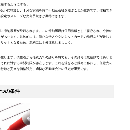
依頼するようにする：
の扱いに精通し、十分な実績を持つ不動産会社を選ぶことが重要です。信頼でき
格設定やスムーズな売却手続きが期待できます。
：
関に滞納履歴が登録されます。この滞納履歴は信用情報として保存され、今後の
性があります。具体的には、新たな借入やクレジットカードの発行などが難しく
メリットとなるため、滞納には十分注意しましょう。
：
存在します。債権者から任意売却の許可を得ても、その許可は無期限ではありま
、それに対する時間制限が存在します。これを過ぎると競売に移行し、任意売却
の行動と妥当な価格設定、適切な不動産会社の選定が重要です。
7つの条件