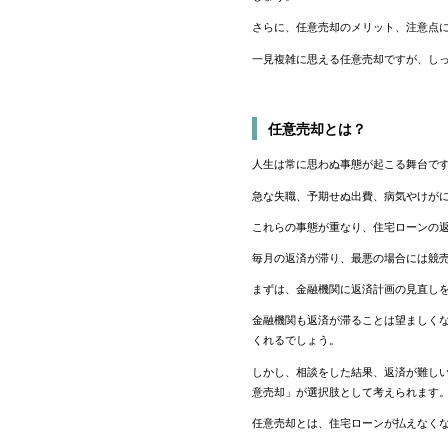
さらに、任意売却のメリット、注意点
一見複雑に思える任意売却ですが、し
任意売却とは？
人生は常に思わぬ事態が起こる舞台で
急な失職、予期せぬ出費、病気やけが
これらの事態が重なり、住宅ローンの
毎月の返済が滞り、最悪の場合には競
まずは、金融機関に返済計画の見直し
金融機関も返済が滞ることは望ましく
くれるでしょう。
しかし、相談をした結果、返済が難し
意売却」が選択肢として考えられます
任意売却とは、住宅ローンが払えなく