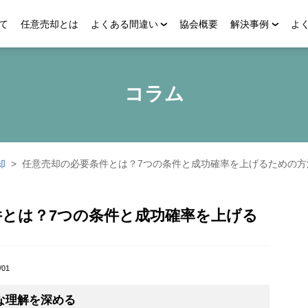
て
任意売却とは
よくある間違い
協会概要
解決事例
よ
コラム
却
>
任意売却の必要条件とは？7つの条件と成功確率を上げるための方
件とは？7つの条件と成功確率を上げる
/01
な理解を深める