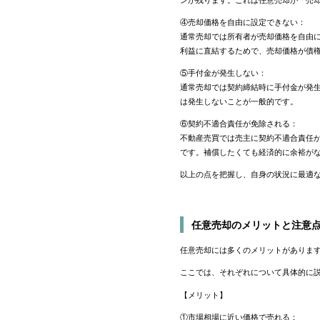
④売却価格を自由に設定できない：
通常売却では所有者が売却価格を自由
利益に直結するためで、売却価格が債
⑤手付金が発生しない：
通常売却では契約締結時に手付金が発
は発生しないことが一般的です。
⑥契約不適合責任が免除される：
不動産売買では売主に契約不適合責任
です。補償したくても経済的に余裕が
以上の点を把握し、自身の状況に最適
任意売却のメリットと注意
任意売却には多くのメリットがありま
ここでは、それぞれについて具体的に
【メリット】
①市場相場に近い価格で売れる：