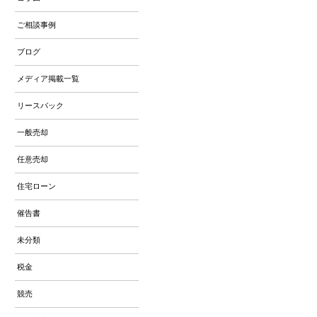
ご相談事例
ブログ
メディア掲載一覧
リースバック
一般売却
任意売却
住宅ローン
催告書
未分類
税金
競売