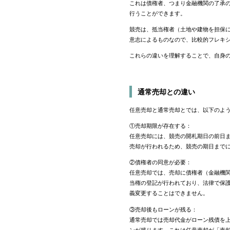
これは債権者、つまり金融機関の了承
行うことができます。
競売は、抵当権者（土地や建物を担保
意志によるものなので、比較的フレキ
これらの違いを理解することで、自身
通常売却との違い
任意売却と通常売却とでは、以下のよ
①売却期限が存在する：
任意売却には、競売の開札期日の前日
売却が行われるため、競売の期日まで
②債権者の同意が必要：
任意売却では、売却に債権者（金融機
当権の登記が行われており、法律で保
義変更することはできません。
③売却後もローンが残る：
通常売却では売却代金がローン残債を
ンが残ります。これは任意売却が「売