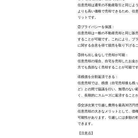
任意売却は通常の不動産取引と同じよ
よりも高い価格で売却できるため、任
リットです。
②プライバシーを保護：
任意売却は一般の不動産売却と同じ販
することが可能です。これにより、プ
に関する合意を得て競売を取り下げる
③持ち出し金なしで売却が可能：
任意売却の場合、自宅を売却したお金
方でも負担なく売却することが可能で
④残債を分割返済できる：
任意売却では、残債（自宅売却後も残
ど）との間で協議を行い、無理のない
く、長期的にスムーズに返済すること
⑤交渉次第で引越し費用を最高30万円
任意売却の大きなメリットとして、債権
可能性があります。引越しには多額の
できます。
【注意点】