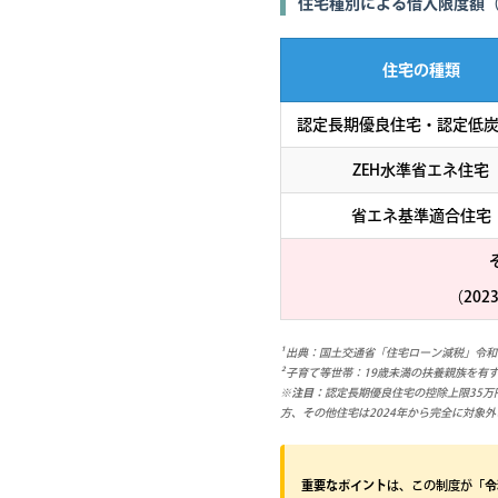
住宅種別による借入限度額（
住宅の種類
認定長期優良住宅・認定低
ZEH水準省エネ住宅
省エネ基準適合住宅
（20
¹ 出典：国土交通省「住宅ローン減税」令
² 子育て等世帯：19歳未満の扶養親族を有
※注目：
認定長期優良住宅の控除上限35万
方、その他住宅は2024年から完全に対象
重要なポイント
は、この制度が
「令