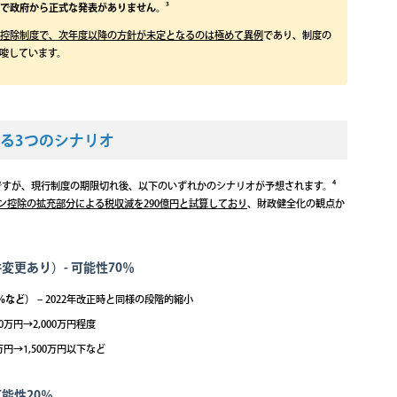
点で政府から正式な発表がありません。
³
ン控除制度で、次年度以降の方針が未定となるのは極めて異例
であり、制度の
唆しています。
れる3つのシナリオ
ですが、現行制度の期限切れ後、以下のいずれかのシナリオが予想されます。⁴
ン控除の拡充部分による税収減を290億円と試算しており
、財政健全化の観点か
更あり）- 可能性70％
5％など）
– 2022年改正時と同様の段階的縮小
00万円→2,000万円程度
0万円→1,500万円以下など
能性20％