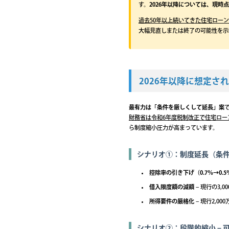
す。
2026年以降については、現時
過去50年以上続いてきた住宅ロー
大幅見直しまたは終了の可能性を示
2026年以降に想定さ
最有力は「条件を厳しくして延長」案
財務省は令和6年度税制改正で住宅ロー
ら制度縮小圧力が高まっています。
シナリオ①：制度延長（条件変
控除率の引き下げ（0.7％→0.
借入限度額の減額
– 現行の3,0
所得要件の厳格化
– 現行2,00
シナリオ②：段階的縮小 – 可