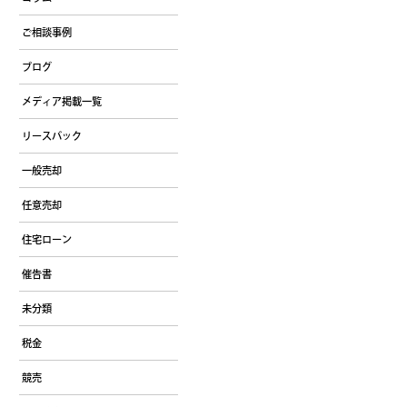
ご相談事例
ブログ
メディア掲載一覧
リースバック
一般売却
任意売却
住宅ローン
催告書
未分類
税金
競売