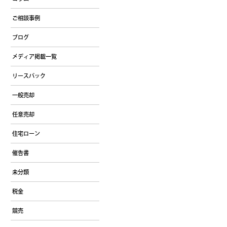
ご相談事例
ブログ
メディア掲載一覧
リースバック
一般売却
任意売却
住宅ローン
催告書
未分類
税金
競売