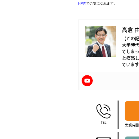
HP内
でご覧になれます。
高倉 
【この
大学時
てしま
と痛感
ていま
TEL
営業時間1