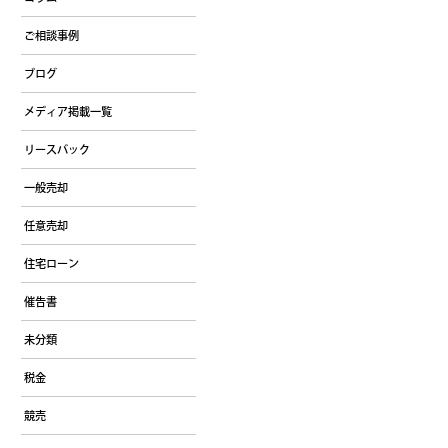
ご相談事例
ブログ
メディア掲載一覧
リースバック
一般売却
任意売却
住宅ローン
催告書
未分類
税金
競売