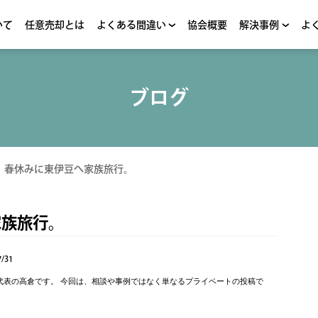
いて
任意売却とは
よくある間違い
協会概要
解決事例
よ
ブログ
>
春休みに東伊豆へ家族旅行。
家族旅行。
/31
代表の高倉です。 今回は、相談や事例ではなく単なるプライベートの投稿で