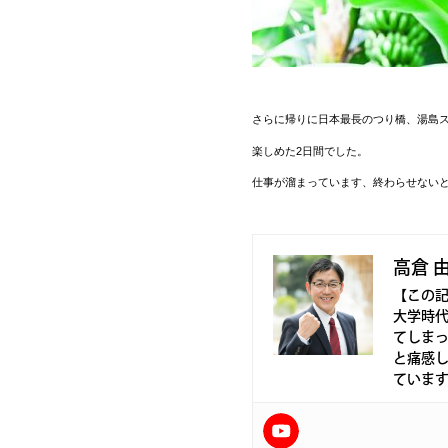
さらに帰りに日本最長のつり橋、湯島
楽しめた2日間でした。
仕事が溜まっています、終わらせない
高倉 
【この
大学時
てしま
と痛感
ていま